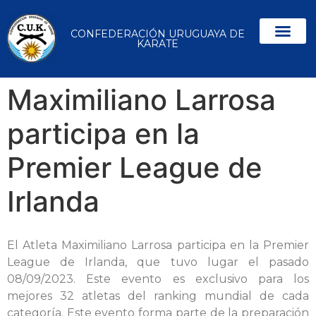
CONFEDERACIÓN URUGUAYA DE
KARATE
Maximiliano Larrosa
participa en la
Premier League de
Irlanda
El Atleta Maximiliano Larrosa participa en la Premier
League de Irlanda, que tuvo lugar el pasado
08/09/2023. Este evento es exclusivo para los
mejores 32 atletas del ranking mundial de cada
categoría. Este evento forma parte de la preparación