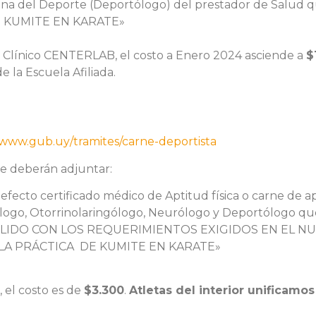
cina del Deporte (Deportólogo) del prestador de Salud qu
DE KUMITE EN KARATE»
o Clínico CENTERLAB, el costo a Enero 2024 asciende a
$
 la Escuela Afiliada.
/www.gub.uy/tramites/carne-deportista
ue deberán adjuntar:
fecto certificado médico de Aptitud física o carne de apt
mólogo, Otorrinolaringólogo, Neurólogo y Deportólogo qu
CUMPLIDO CON LOS REQUERIMIENTOS EXIGIDOS EN EL NU
 LA PRÁCTICA DE KUMITE EN KARATE»
 el costo es de
$3.300
.
Atletas del interior unificamo