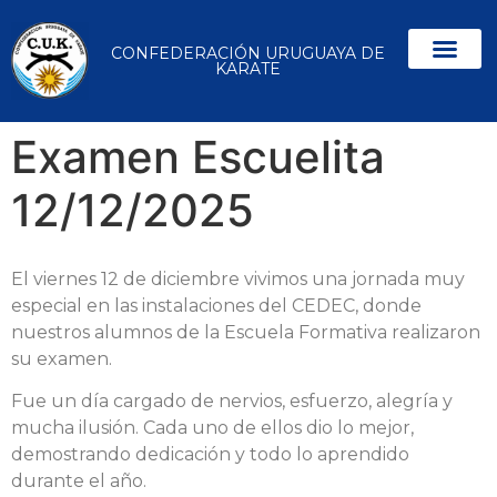
CONFEDERACIÓN URUGUAYA DE
KARATE
Examen Escuelita
12/12/2025
El viernes 12 de diciembre vivimos una jornada muy
especial en las instalaciones del CEDEC, donde
nuestros alumnos de la Escuela Formativa realizaron
su examen.
Fue un día cargado de nervios, esfuerzo, alegría y
mucha ilusión. Cada uno de ellos dio lo mejor,
demostrando dedicación y todo lo aprendido
durante el año.