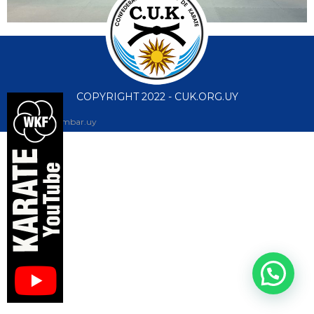
COPYRIGHT 2022 - CUK.ORG.UY
diseño web: ambar.uy