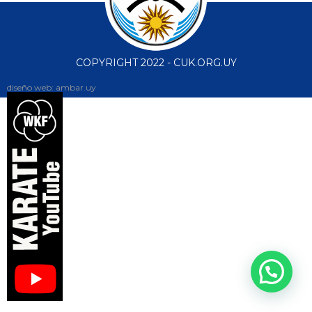
COPYRIGHT 2022 - CUK.ORG.UY
diseño web: ambar.uy