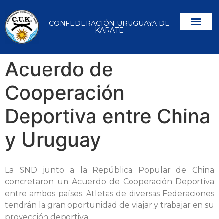
CONFEDERACIÓN URUGUAYA DE
KARATE
Acuerdo de
Cooperación
Deportiva entre China
y Uruguay
La SND junto a la República Popular de China
concretaron un Acuerdo de Cooperación Deportiva
entre ambos países. Atletas de diversas Federaciones
tendrán la gran oportunidad de viajar y trabajar en su
proyección deportiva.